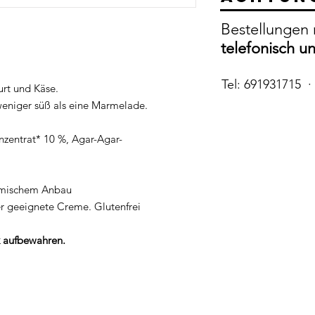
Bestellungen 
telefonisch u
Tel: 691931715 ·
urt und Käse.
 weniger süß als eine Marmelade.
zentrat* 10 %, Agar-Agar-
amischem Anbau
er geeignete Creme. Glutenfrei
 aufbewahren.