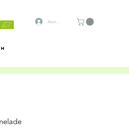
Anmelden
ch
melade