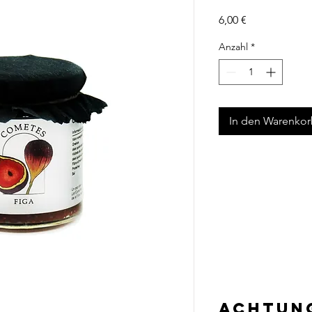
Preis
6,00 €
Anzahl
*
In den Warenko
Achtun