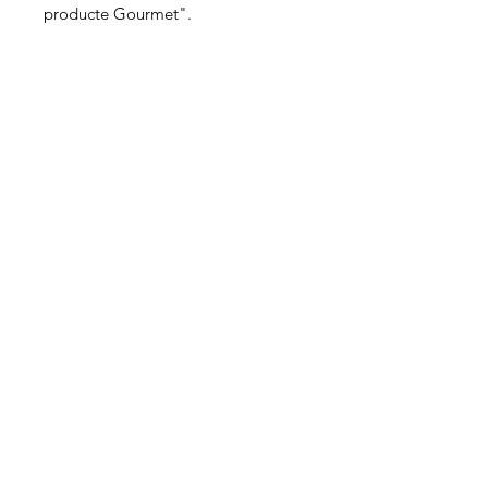
producte Gourmet".
Bestellungen nach Deutschland
nur
telefonisch und per E-Mail
möglich.
Achtung!
Contacte