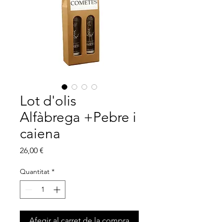
Lot d'olis
Alfàbrega +Pebre i
caiena
Price
26,00 €
Quantitat
*
Afegir al carret de la compra