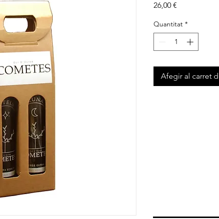
Price
26,00 €
Quantitat
*
Afegir al carret 
Achtun