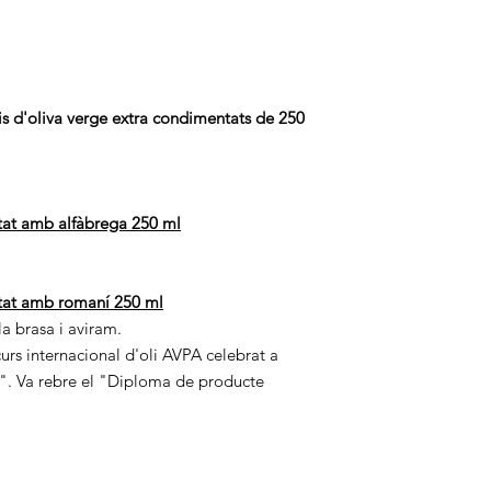
Bestellungen 
telefonisch u
is d'oliva verge extra condimentats de 250
tat amb alfàbrega 250 ml
ntat amb romaní 250 ml
a brasa i aviram.
curs internacional d'oli AVPA celebrat a
". Va rebre el "Diploma de producte