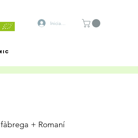
Inicia la sessió
MIC
Alfàbrega + Romaní