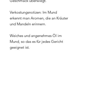
Geschmack überwiegt.
Verkostungsnotizen: Im Mund
erkennt man Aromen, die an Kräuter
und Mandeln erinnern.
Weiches und angenehmes Öl im
Mund, so das es für jedes Gericht
geeignet ist.
Bestellungen nach Deutschland
nur
telefonisch und per E-Mail
möglich.
Tel:
691931715
·
comercial@olicometes.com
Achtung!