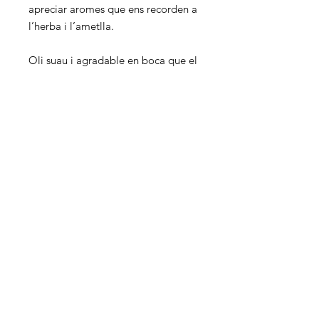
apreciar aromes que ens recorden a
l’herba i l’ametlla.
Oli suau i agradable en boca que el
fa molt apte per a qualsevol plat.
Bestellungen nach Deutschland
nur
telefonisch und per E-Mail
möglich.
Achtung!