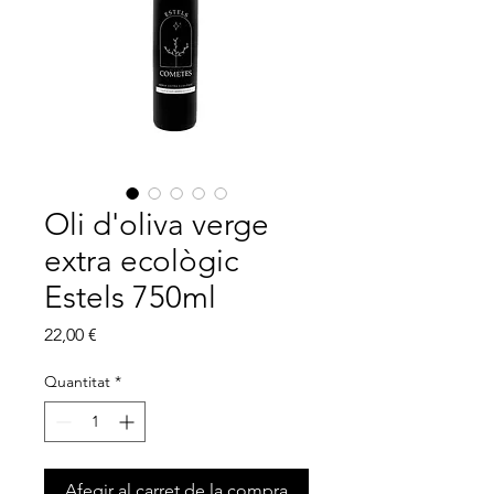
Oli d'oliva verge
extra ecològic
Estels 750ml
Price
22,00 €
Quantitat
*
Afegir al carret de la compra