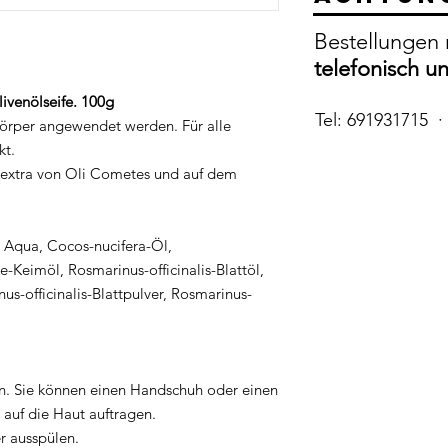
Bestellungen 
telefonisch u
ivenölseife. 100g
Tel: 691931715 ·
örper angewendet werden. Für alle
kt.
l extra von Oli Cometes und auf dem
 Aqua, Cocos-nucifera-Öl,
-Keimöl, Rosmarinus-officinalis-Blattöl,
us-officinalis-Blattpulver, Rosmarinus-
en. Sie können einen Handschuh oder einen
uf die Haut auftragen.
r ausspülen.