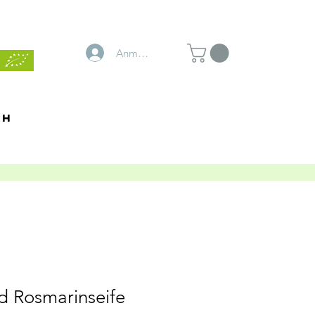
Anmelden
ch
d Rosmarinseife