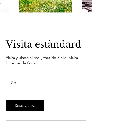
Visita estàndard
Visita guiada al molí, tast de 8 olis i visita
2 h
2
h
Reserva ara