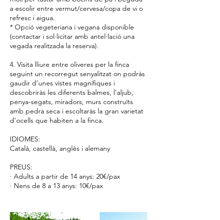
a escolir entre vermut/cervesa/copa de vi o
refresc i aigua.
* Opció vegeteriana i vegana disponible
(contactar i sol·licitar amb antel·lació una
vegada realitzada la reserva).
4. Visita lliure entre oliveres per la finca
seguint un recorregut senyalitzat on podràs
gaudir d’unes vistes magnífiques i
descobriràs les diferents balmes, l'aljub,
penya-segats, miradors, murs construïts
amb pedra seca i escoltaràs la gran varietat
d’ocells que habiten a la finca.
IDIOMES:
Català, castellà, anglès i alemany
PREUS:
· Adults a partir de 14 anys: 20€/pax
· Nens de 8 a 13 anys: 10€/pax