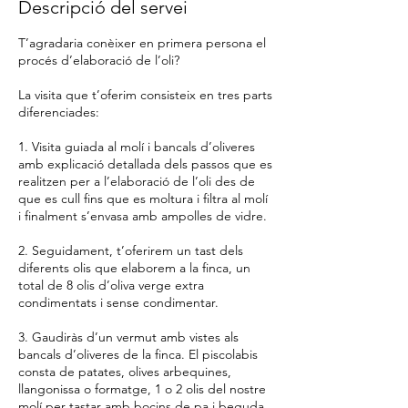
Descripció del servei
T’agradaria conèixer en primera persona el
procés d’elaboració de l’oli?
La visita que t’oferim consisteix en tres parts
diferenciades:
1. Visita guiada al molí i bancals d’oliveres
amb explicació detallada dels passos que es
realitzen per a l’elaboració de l’oli des de
que es cull fins que es moltura i filtra al molí
i finalment s’envasa amb ampolles de vidre.
2. Seguidament, t’oferirem un tast dels
diferents olis que elaborem a la finca, un
total de 8 olis d’oliva verge extra
condimentats i sense condimentar.
3. Gaudiràs d’un vermut amb vistes als
bancals d’oliveres de la finca. El piscolabis
consta de patates, olives arbequines,
llangonissa o formatge, 1 o 2 olis del nostre
molí per tastar amb bocins de pa i beguda