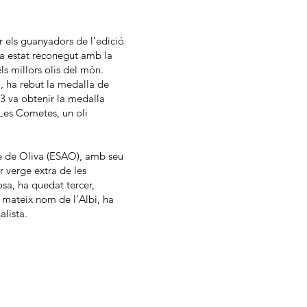
r els guanyadors de l’edició
 ha estat reconegut amb la
s millors olis del món.
a, ha rebut la medalla de
23 va obtenir la medalla
Les Cometes, un oli
te de Oliva (ESAO), amb seu
r verge extra de les
sa, ha quedat tercer,
l mateix nom de l’Albi, ha
alista.