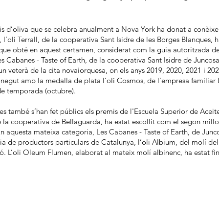
lis d’oliva que se celebra anualment a Nova York ha donat a conèixe
 l’oli Terrall, de la cooperativa Sant Isidre de les Borges Blanques,
que obté en aquest certamen, considerat com la guia autoritzada del
Les Cabanes - Taste of Earth, de la cooperativa Sant Isidre de Juncos
un veterà de la cita novaiorquesa, on els anys 2019, 2020, 2021 i 20
onegut amb la medalla de plata l’oli Cosmos, de l’empresa familiar 
de temporada (octubre).
ies també s’han fet públics els premis de l'Escuela Superior de Acei
de la cooperativa de Bellaguarda, ha estat escollit com el segon millo
n aquesta mateixa categoria, Les Cabanes - Taste of Earth, de Junco
a de productors particulars de Catalunya, l’oli Albium, del molí de
ó. L’oli Oleum Flumen, elaborat al mateix molí albinenc, ha estat fin